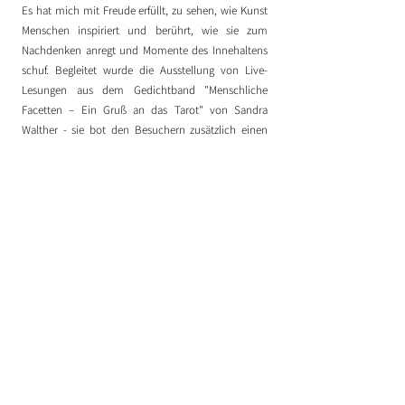
Es hat mich mit Freude erfüllt, zu sehen, wie Kunst
Menschen inspiriert und berührt, wie sie zum
Nachdenken anregt und Momente des Innehaltens
schuf. Begleitet wurde die Ausstellung von Live-
Lesungen aus dem Gedichtband "Menschliche
Facetten – Ein Gruß an das Tarot" von Sandra
Walther - sie bot den Besuchern zusätzlich einen
poetischen Zugang zum Thema Menschlichkeit und
Selbstreflexion.
Ein riesiges Dankeschön gilt allen, die die
Ausstellung besucht haben und die Atmosphäre mit
Leben erfüllt haben. Ihr habt diese Tage zu etwas
ganz Besonderem gemacht!