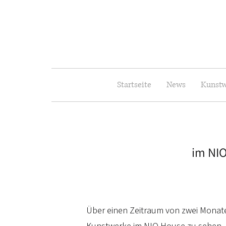
Startseite
News
Kunstw
im NIO
Über einen Zeitraum von zwei Mona
Kunstwerke im NIO House zu sehen –