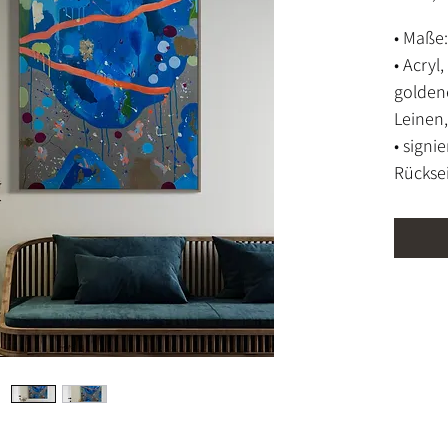
• Maße
• Acryl
goldene
Leinen
• signi
Rückse
• mit E
• unge
möglic