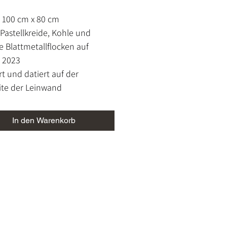
: 100 cm x 80 cm
, Pastellkreide, Kohle und
 Blattmetallflocken auf
, 2023
ert und datiert auf der
ite der Leinwand
chtheitszertifikat
rahmt, Rahmung auf Anfrage
In den Warenkorb
h