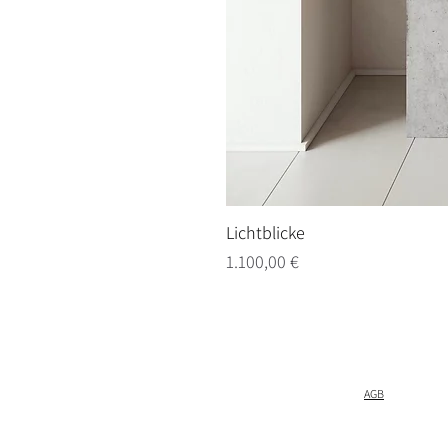
Lichtblicke
Preis
1.100,00 €
AGB