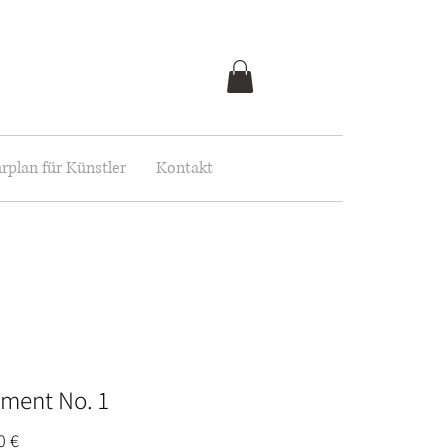
rplan für Künstler
Kontakt
ment No. 1
Preis
0 €